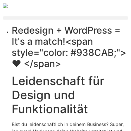
Redesign + WordPress =
It's a match!<span
style="color: #938CAB;">
❤ </span>
Leidenschaft
für
Design und
Funktionalität
Bist du leidenschaftlich in deinem Business? Super,