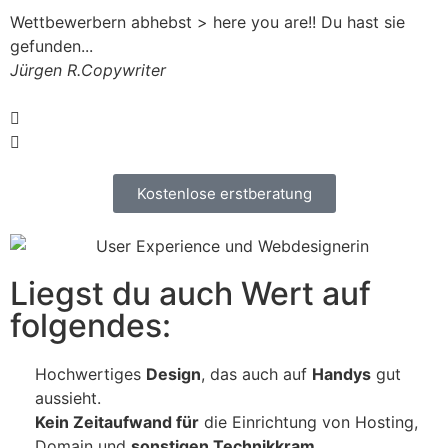
Wettbewerbern abhebst > here you are!! Du hast sie
e
gefunden...
F
Jürgen R.
Copywriter
m
S
Kostenlose erstberatung
Liegst du auch Wert auf
folgendes:
Hochwertiges
Design
, das auch auf
Handys
gut
aussieht.
Kein Zeitaufwand für
die Einrichtung von Hosting,
Domain und
sonstigen Technikkram